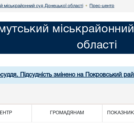
й міськрайонний суд Донецької області
Прес-центр
•
мутський міськрайонний
області
осуддя. Підсудність змінено на Покровський рай
ЕНТР
ГРОМАДЯНАМ
ПОКАЗНИК