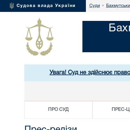
Бахмутськи
Судова влада України
Суди
•
Бах
Увага! Суд не здійснює прав
ПРО СУД
ПРЕС-Ц
Прес-релізи