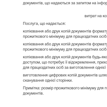
документів, що надаються за запитом на інфор
витрат на к
Послуга, що надається:
копіювання або друк копій документів формату 
прожиткового мінімуму для працездатних осіб 
копіювання або друк копій документів формату 
прожиткового мінімуму для працездатних осіб 
копіювання або друк копій документів будь-я
доступом, що потребує її відокремлення, прихо
для працездатних осіб за виготовлення однієї 
виготовлення цифрових копій документів шляхо
сканування однієї сторінки.
Примітка: розмір прожиткового мінімуму для п
документів.