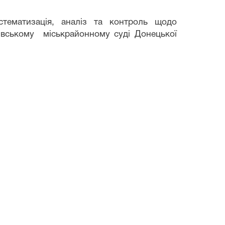
стематизація, аналіз та контроль щодо
івському
міськрайонному суді
Донецької