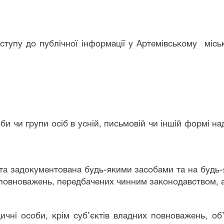
тупу до публічної інформації у
Артемівському
місь
би чи групи осіб в усній, письмовій чи іншій формі н
 та задокументована будь-якими засобами та на будь-
 повноважень, передбачених чинним законодавством, а
дичні особи, крім суб’єктів владних повноважень, о