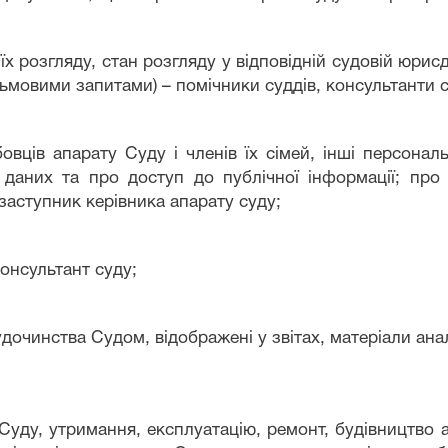
 їх розгляду, стан розгляду у відповідній судовій юрис
сьмовими запитами) – помічники суддів, консультанти 
вців апарату Суду і членів їх сімей, інші персональ
даних та про доступ до публічної інформації; про
заступник керівника апарату суду
;
консультант суду
;
дочинства Судом, відображені у звітах, матеріали ана
Суду, утримання, експлуатацію, ремонт, будівництво 