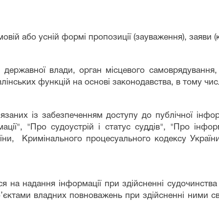
овій або усній формі пропозиції (зауваження), заяви (к
 державної влади, орган місцевого самоврядування,
влінських функцій на основі законодавства, в тому чи
язаних із забезпеченням доступу до публічної інформ
ації", "Про судоустрій і статус суддів", "Про інфо
аїни, Кримінально
го
процесуального кодексу України
 на надання інформації при здійсненні судочинства
’єктами владних повноважень при здійсненні ними сво