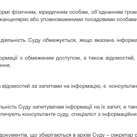
ормі фізичним, юридичним особам, об’єднанням гром
 канцелярію або уповноваженими посадовими особами
 діяльність Суду обмежується, якщо вказана інформ
рмації з обмеженим доступом, а також відомостей, я
ення.
 відомостей за запитами на інформацію, є консультан
льність Суду запитувачам інформації на їх запит, а та
зпечують консультанти суду
, спеціаліст з інформаційни
окументів, що зберігаються в архіві Суду
–
секретар