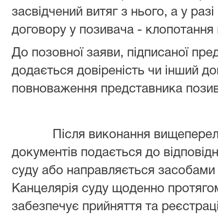
засвідчений витяг з нього, а у разі
договору у позивача - клопотання
До позовної заяви, підписаної пр
додається довіреність чи інший д
повноваження представника позив
Після виконання вищепереліче
документів подається до відповід
суду або направляється засобами 
Канцелярія суду щоденно протяго
забезпечує прийняття та реєстрац