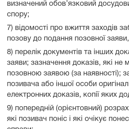
визначений обов’язковий досудов
спору;
7) відомості про вжиття заходів з
позову до подання позовної заяви,
8) перелік документів та інших до
заяви; зазначення доказів, які не 
позовною заявою (за наявності); з
позивача або іншої особи оригіна
електронних доказів, копії яких до
9) попередній (орієнтовний) розра
які позивач поніс і які очікує поне