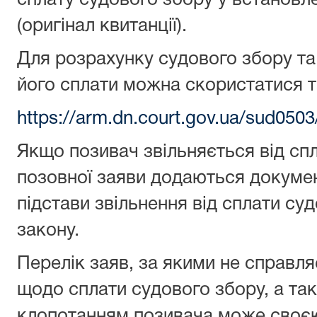
сплату судового збору у встановле
(оригінал квитанції).
Для розрахунку судового збору та
його сплати можна скористатися 
https://arm.dn.court.gov.ua/sud05
Якщо позивач звільняється від сп
позовної заяви додаються докуме
підстави звільнення від сплати су
закону.
Перелік заяв, за якими не справля
щодо сплати судового збору, а так
клопотанням позивача може своєю