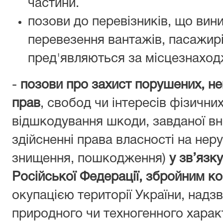
частини.
позови до перевізників, що вин
перевезення вантажів, пасажирі
пред'являються за місцезнаход
-
позови про захист порушених, н
прав
, свобод чи інтересів фізичних
відшкодування шкоди, завданої в
здійсненні права власності на нер
знищення, пошкодження)
у зв’язк
Російської Федерації, збройним к
окупацією території України, над
природного чи техногенного хара