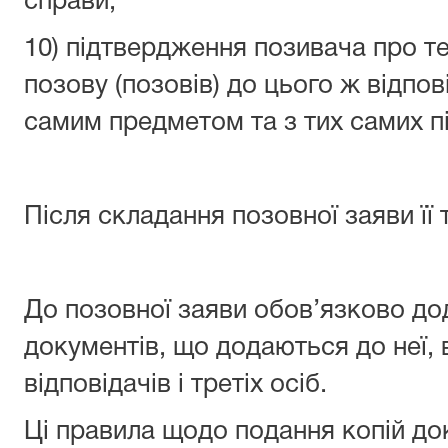
справи;
10) підтвердження позивача про т
позову (позовів) до цього ж відпові
самим предметом та з тих самих п
Після складання позовної заяви її 
До позовної заяви обов’язково додаю
документів, що додаються до неї, в
відповідачів і третіх осіб.
Ці правила щодо подання копій д