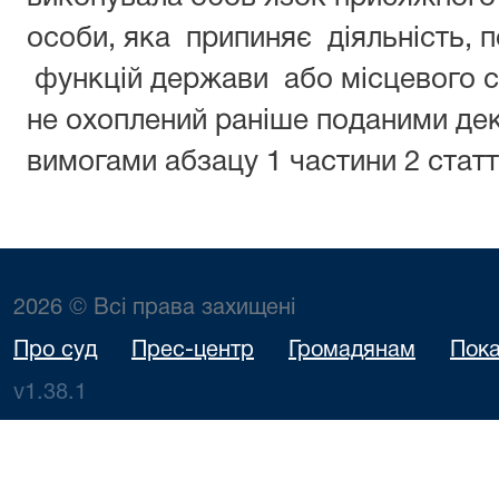
особи, яка припиняє діяльність, 
функцій держави або місцевого с
не охоплений раніше поданими декл
вимогами абзацу 1 частини 2 статт
2026 © Всі права захищені
Про суд
Прес-центр
Громадянам
Пока
v1.38.1