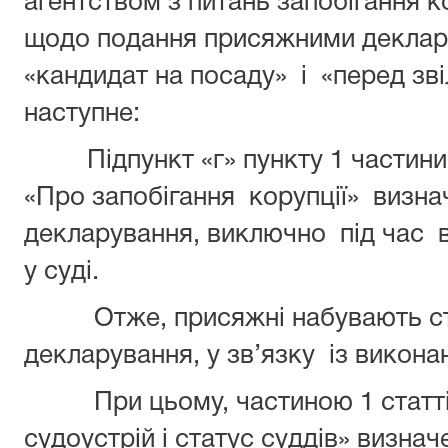
агентством з питань запобігання ко
щодо подання присяжними декларац
«кандидат на посаду» і «перед зв
наступне:
Підпункт «г» пункту 1 частини 1
«Про запобігання корупції» визнач
декларування, виключно під час 
у суді.
Отже, присяжні набувають стат
декларування, у зв’язку із виконан
При цьому, частиною 1 статті 
судоустрій і статус суддів» визна