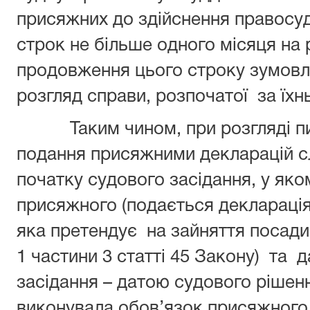
присяжних до здійснення правосуд
строк не більше одного місяця на р
продовження цього строку зумовле
розгляд справи, розпочатої за їхн
Таким чином, при розгляді пит
подання присяжними декларацій с
початку судового засідання, у як
присяжного (подається декларація
яка претендує на зайняття посади,
1 частини 3 статті 45 Закону) та 
засідання – датою судового рішенн
виконувала обов’язок присяжного