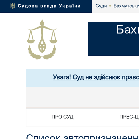
Бахмутськи
Судова влада України
Суди
•
Бах
Увага! Суд не здійснює прав
ПРО СУД
ПРЕС-Ц
Список автопризначенни