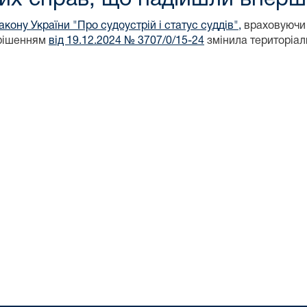
акону України "Про судоустрій і статус суддів",
враховуючи 
 рішенням
від 19.12.2024 № 3707/0/15-24
змінила територіал