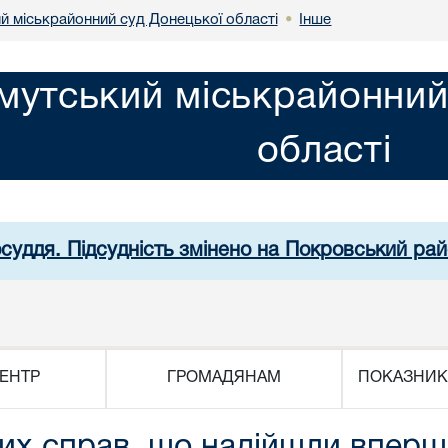
й міськрайонний суд Донецької області
Інше
•
мутський міськрайонний
області
осуддя. Підсудність змінено на Покровський рай
ЕНТР
ГРОМАДЯНАМ
ПОКАЗНИК
х справ, що надійшли вперше 