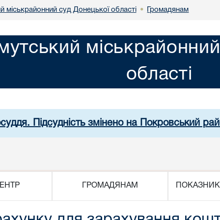
й міськрайонний суд Донецької області
Громадянам
•
мутський міськрайонний
області
осуддя. Підсудність змінено на Покровський рай
ЕНТР
ГРОМАДЯНАМ
ПОКАЗНИК
ахунку для зарахування кошті