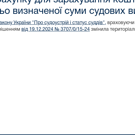
ьо визначеної суми судових 
акону України "Про судоустрій і статус суддів",
враховуючи 
 рішенням
від 19.12.2024 № 3707/0/15-24
змінила територіал