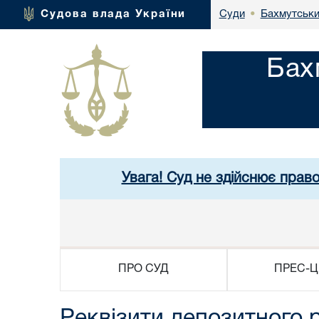
Бахмутськи
Судова влада України
Суди
•
Бах
Увага! Суд не здійснює прав
ПРО СУД
ПРЕС-Ц
Реквізити депозитного р