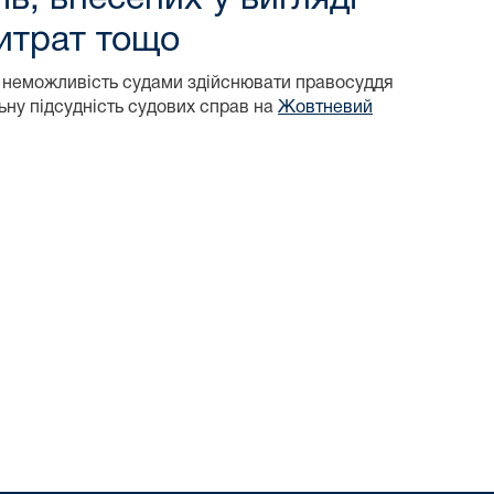
витрат тощо
неможливість судами здійснювати правосуддя
ьну підсудність судових справ на
Жовтневий