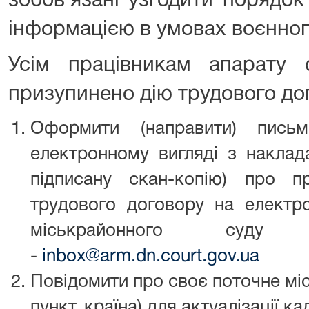
зобов’язані узгодити порядок
інформацією в умовах воєнног
Усім працівникам апарату 
призупинено дію трудового дог
Оформити (направити) пись
електронному вигляді з накла
підписану скан-копію) про п
трудового договору на електр
міськрайонного суду 
-
inbox@arm.dn.court.gov.ua
Повідомити про своє поточне мі
пункт, країна) для актуалізації ка