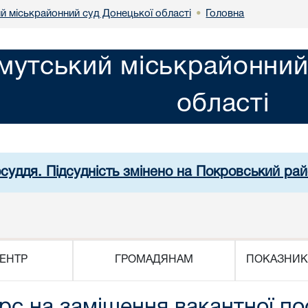
й міськрайонний суд Донецької області
Головна
•
мутський міськрайонний
області
осуддя. Підсудність змінено на Покровський рай
ЕНТР
ГРОМАДЯНАМ
ПОКАЗНИК
рс на заміщення вакантної п