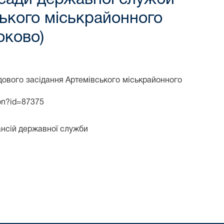
ського міськрайонного
оково)
дового засідання Артемівського міськрайонного
ion?id=87375
ансій державної служби