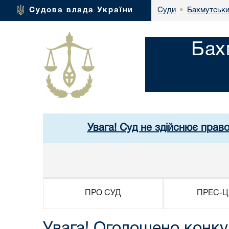
Бахмутськи
Судова влада України
Суди
•
Бах
Увага! Суд не здійснює прав
ПРО СУД
ПРЕС-Ц
Увага! Оголошено конку