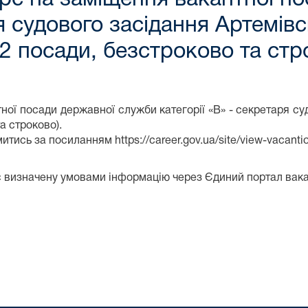
ря судового засідання Артемів
(2 посади, безстроково та стр
ної посади державної служби категорії «В» - секретаря су
а строково).
ись за посиланням https://career.gov.ua/site/view-vacant
дає визначену умовами інформацію через Єдиний портал вак