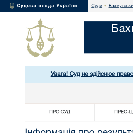
Бахмутськи
Судова влада України
Суди
•
Бах
Увага! Суд не здійснює прав
ПРО СУД
ПРЕС-Ц
Інформація про результ