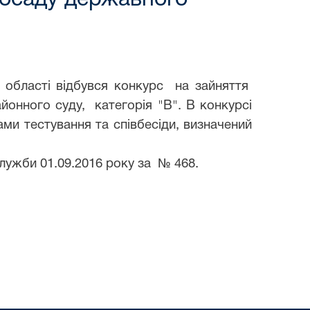
ї області відбувся конкурс на зайняття
йонного суду, категорія "В". В конкурсі
и тестування та співбесіди, визначений
лужби 0
1
.0
9
.2016 року
за
№
468
.