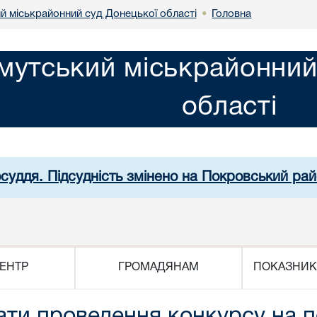
й міськрайонний суд Донецької області
Головна
•
мутський міськрайонний
області
осуддя. Підсудність змінено на Покровський рай
ЕНТР
ГРОМАДЯНАМ
ПОКАЗНИК
ати проведення конкурсу на 