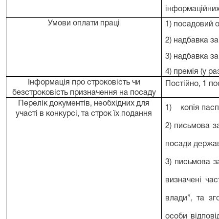
інформаційних 
Умови оплати праці
1) посадовий о
2) надбавка за
3) надбавка з
4) премія (у р
Інформація про строковість чи
Постійно, 1 п
безстроковість призначення на посаду
Перелік документів, необхідних для
1)
копія пас
участі в конкурсі, та строк їх подання
2) письмова з
посади держав
3) письмова з
визначені ча
влади”, та з
особи відпові