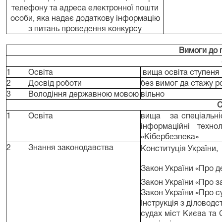
телефону та адреса електронної пошти
особи, яка надає додаткову інформацію
з питань проведення конкурсу
Вимоги до 
1
Освіта
вища освіта ступеня
2
Досвід роботи
без вимог да стажу 
3
Володіння державною мовою
вільно
С
1
Освіта
вища за спеціальніс
інформаційні техно
«Кібербезпека»
2
Знання законодавства
Конституція України,
Закон України «Про 
Закон України «Про з
Закон України «Про су
Інструкція з діловод
судах міст Києва та