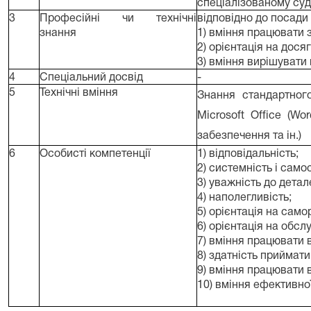
спеціалізованому суді
3
Професійні чи технічні
відповідно до посади
знання
1) вміння працювати 
2) орієнтація на дося
3) вміння вирішувати
4
Спеціальний досвід
-
5
Технічні вміння
Знання стандартног
Microsoft Office (
Wor
забезпечення та ін.)
6
Особисті компетенції
1) відповідальність;
2) системність і самос
3) уважність до детал
4) наполегливість;
5) орієнтація на само
6) орієнтація на обс
7) вміння працювати 
8) здатність приймати
9) вміння працювати в
10) вміння ефективно