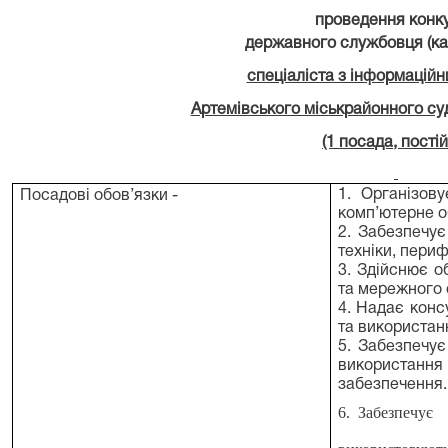
проведення конк
державного службовця (кат
спеціаліста з інформаційн
Артемівського міськрайонного су
(1 посада, постій
1. Організов
Посадові обов’язки -
комп’ютерне о
2. Забезпечує
техніки, периф
3. Здійснює о
та мережного 
4. Надає конс
та використан
5. Забезпечує
використання
забезпечення.
6. Забезпечує