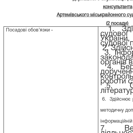
консультанта
Артемівського міськрайонного су
(2 посади)
1.
Зд
Посадові обов’язки
-
судової
України,
судової 
2. Здійс
3. Інфо
законода
органів 
4. Бере
доруче
контрол
роботи с
5. Орг
літерату
6. Здійснює р
методичну доп
інформаційній
7 Веде