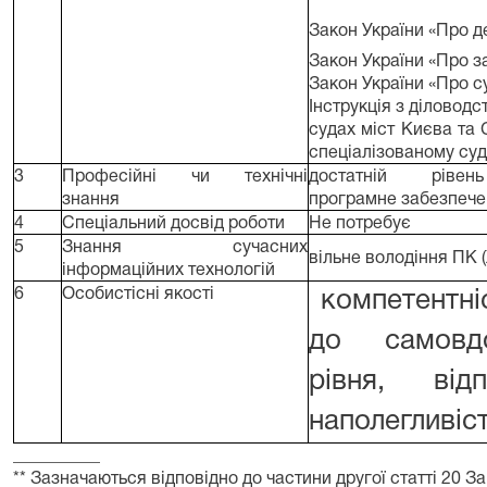
Закон України
«
Про д
Закон України «Про з
Закон України «Про су
Інструкція з діловод
судах міст Києва та
спеціалізованому суді
3
Професійні чи технічні
достатній рівен
знання
програмне
забезпече
4
Спеціальний досвід роботи
Не потребує
5
Знання сучасних
вільне володіння ПК (
інформаційних технологій
6
Особистісні якості
компетентні
до самовд
рівня,
від
наполегливіст
__________
** Зазначаються відповідно до частини другої статті 20 