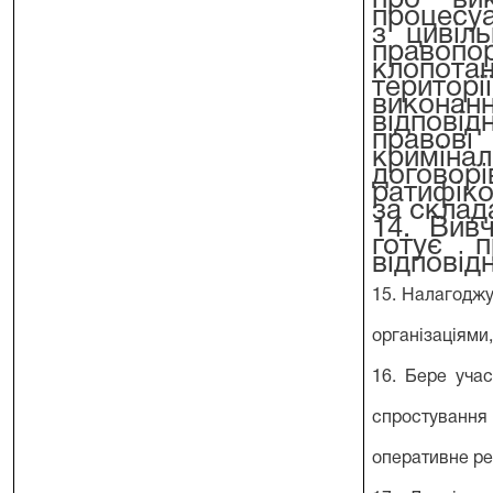
про ви
процесуа
з цивіл
правопо
клопотан
територ
викона
відпові
правов
криміна
догово
ратифік
за склад
14. Вивч
готує п
відповід
15. Налагоджу
організаціями,
16. Бере уча
спростування
оперативне реа