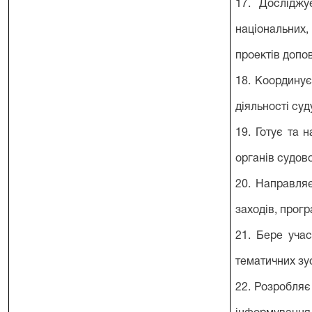
17. Д
осліджу
національних,
проектів допов
18. К
оординує
діяльності су
19. Готує та 
органів судово
20. Направляє
заходів, прогр
21. Б
ере учас
тематичних зус
22. Р
озробляє