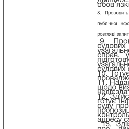
діяльнос
обов’язк
8. Проводить 
публічної інф
розгляді запит
9. Пров
судових
узагаль
справ, 
підготов
узагаль
судових 
10. Готу
проваджен
11. Нада
щодо виз
недієзда
12. Здій
готує ін
суду про
пропози
контроль
адресу с
13. Зді