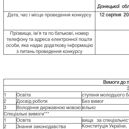
Донецької обл
Дата, час і місце проведення конкурсу
12 серпня 20
Прізвище, ім’я та по батькові, номер
телефону та адреса електронної пошти
особи, яка надає додаткову інформацію
з питань проведення конкурсу
Вимоги до п
1
Освіта
ступеня молодшого б
2
Досвід роботи
Без вимог
3
Володіння державною мовою
вільно
Спеціальні вимоги***
1
Освіта
вища
за спеціальніс
Конституція України,
2
Знання законодавства