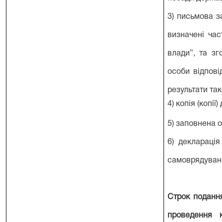
3) письмова з
визначені ча
влади”, та з
особи відпові
результати так
4) копія (копії
5) заповнена 
6) деклараці
самоврядуванн
Строк поданн
проведення к