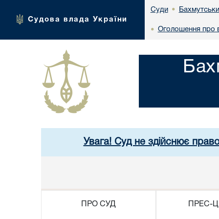
Бахмутськи
Суди
•
Судова влада України
Оголошення про в
•
Бах
Увага! Суд не здійснює прав
ПРО СУД
ПРЕС-Ц