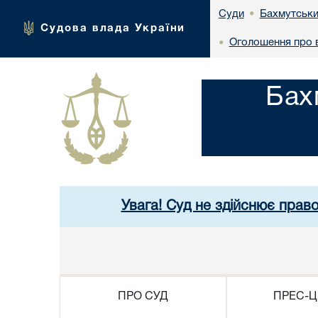
Бахмутськи
Суди
•
Судова влада України
Оголошення про в
•
Бах
Увага! Суд не здійснює прав
ПРО СУД
ПРЕС-Ц