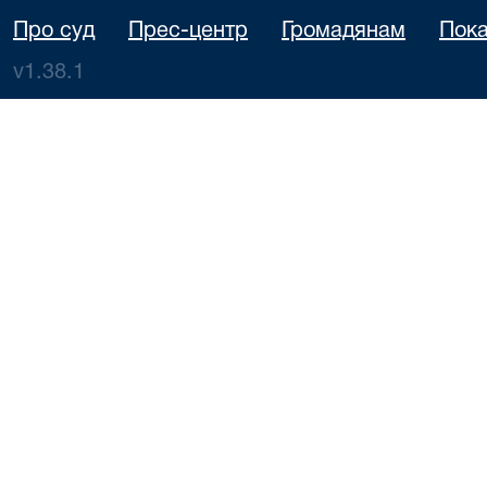
Про суд
Прес-центр
Громадянам
Пока
v1.38.1