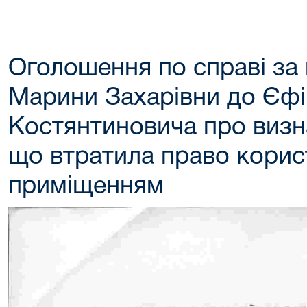
Оголошення по справі за
Марини Захарівни до Єф
Костянтиновича про визн
що втратила право кори
приміщенням