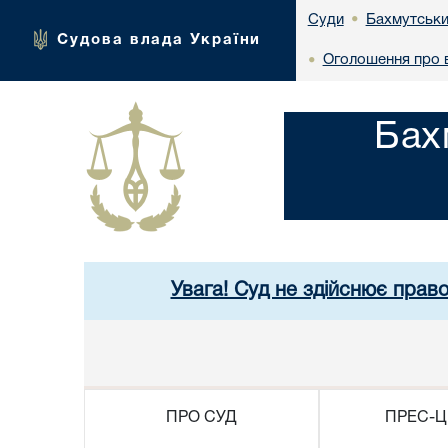
Бахмутськи
Суди
•
Судова влада України
Оголошення про в
•
Бах
Увага! Суд не здійснює прав
ПРО СУД
ПРЕС-Ц