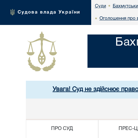
Бахмутськи
Суди
•
Судова влада України
Оголошення про в
•
Бах
Увага! Суд не здійснює прав
ПРО СУД
ПРЕС-Ц