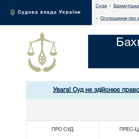
Бахмутськи
Суди
•
Судова влада України
Оголошення про в
•
Бах
Увага! Суд не здійснює прав
ПРО СУД
ПРЕС-Ц