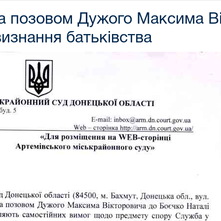
за позовом Дужого Максима В
визнання батьківства