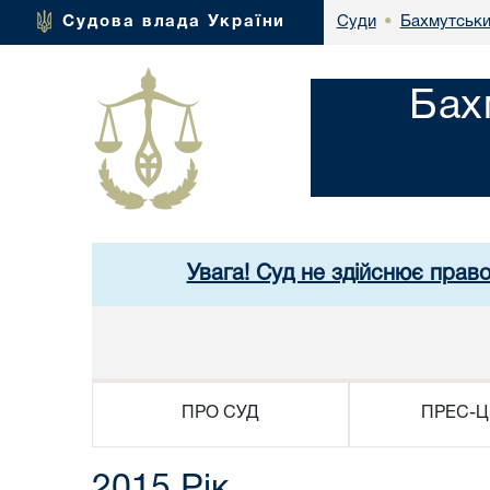
Бахмутськи
Судова влада України
Суди
•
Бах
Увага! Суд не здійснює прав
ПРО СУД
ПРЕС-Ц
2015 Рік