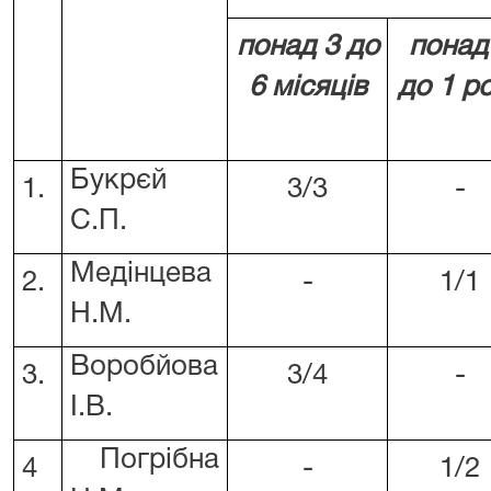
понад
3
до
понад
6 місяців
до 1 р
Букрєй
1.
3/3
-
С.П.
Медінцева
2.
-
1/1
Н.М.
Воробйова
3.
3/4
-
І.В.
Погрібна
4
-
1/2