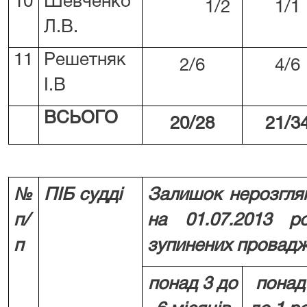
10
Шевченко
1/2
1/1
Л.В.
11
Решетняк
2/6
4/6
І.В
ВСЬОГО
20/28
21/3
№
ПІБ судді
Залишок нерозгля
п/
на
01.07.2013 р
п
зупинених провад
понад
3
до
понад