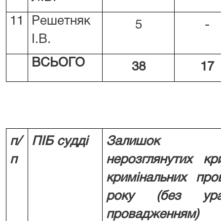
11
Решетняк
5
-
І.В.
ВСЬОГО
38
17
п/
ПІБ судді
Залишок
п
нерозглянутих
кр
кримінальних про
року
(без урах
провадженням)