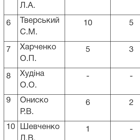
Л.А.
Тверський
6
10
5
С.М.
Харченко
7
5
3
О.П.
Худіна
8
-
-
О.О.
9
Ониско
6
2
Р.В.
10
Шевченко
1
-
Л.В.