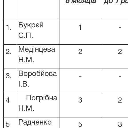
6 місяців
до 1 р
Букрєй
1.
1
-
С.П.
Медінцева
2.
2
2
Н.М.
Воробйова
3.
-
-
І.В.
Погрібна
4
3
2
Н.М.
Радченко
5
5
3