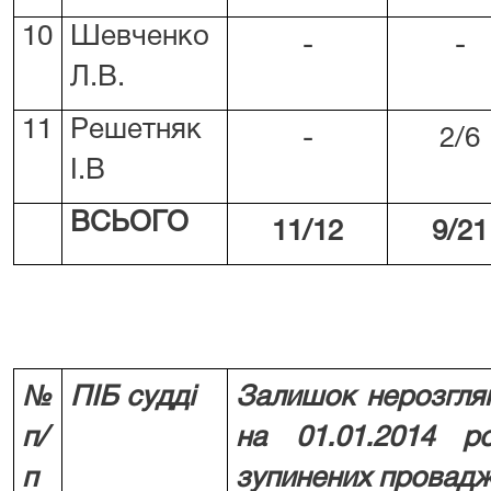
10
Шевченко
-
-
Л.В.
11
Решетняк
-
2/6
І.В
ВСЬОГО
11/12
9/21
№
ПІБ судді
Залишок нерозгля
п/
на
01.01.2014 р
п
зупинених провад