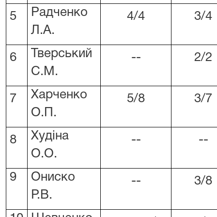
Радченко
5
4/4
3/4
Л.А.
Тверський
6
--
2/2
С.М.
Харченко
7
5/8
3/7
О.П.
Худіна
8
--
--
О.О.
9
Ониско
--
3/8
Р.В.