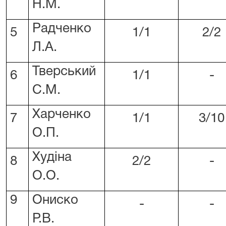
Н.М.
Радченко
5
1/1
2/2
Л.А.
Тверський
6
1/1
-
С.М.
Харченко
7
1/1
3/10
О.П.
Худіна
8
2/2
-
О.О.
9
Ониско
-
-
Р.В.