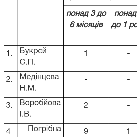
понад
3
до
понад
6 місяців
до 1 р
Букрєй
1.
1
-
С.П.
Медінцева
2.
-
-
Н.М.
Воробйова
3.
2
-
І.В.
Погрібна
4
9
1