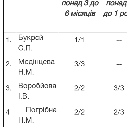
понад
3
до
понад
6 місяців
до 1 р
Букрєй
1.
1/1
--
С.П.
Медінцева
2.
3/3
--
Н.М.
Воробйова
3.
2/2
3/3
І.В.
Погрібна
4
2/2
2/3
Н.М.