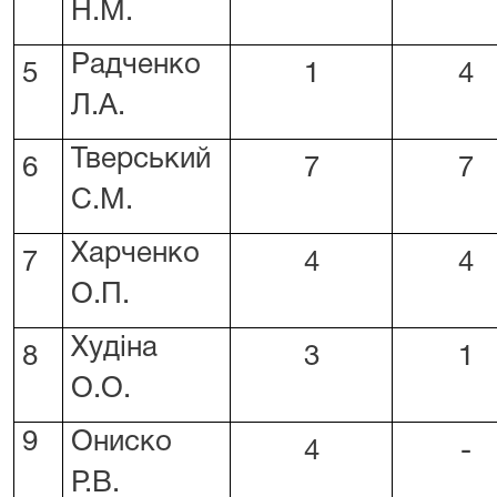
Н.М.
Радченко
5
1
4
Л.А.
Тверський
6
7
7
С.М.
Харченко
7
4
4
О.П.
Худіна
8
3
1
О.О.
9
Ониско
4
-
Р.В.